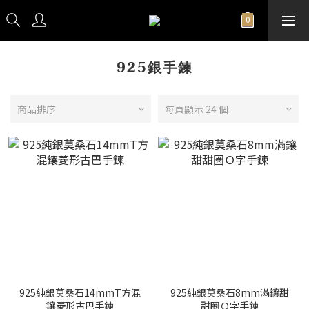
925銀手鍊
商品排序
每頁顯示 24 個
925純銀莫桑石14mmT方混
925純銀莫桑石8mm滿鑲甜
鑲菱形古巴手鍊
甜圈Ｏ字手鍊