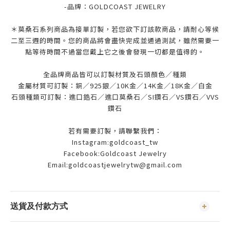
-品牌：
GOLDCOAST JEWELRY
＊莫桑石系列商品為接單訂製，若您欲下訂該款商品，請耐心等候
二至三週的時間。您的商品將會盡快完成並通過測試，雖然需要一
點等待時間不過當您戴上它之後會發現一切都是值得的。
全品牌商品皆可以訂製材質及石頭顏色／種類
金屬材質可訂製：銅／925銀／10K金／14K金／18K金／白金
石頭種類可訂製：進口鋯石／進口莫桑石／SI鑽石／VS鑽石／VVS
鑽石
若有需要訂製，請聯繫我們：
Instagram:goldcoast_tw
Facebook:Goldcoast Jewelry
Email:goldcoastjewelrytw@gmail.com
送貨及付款方式