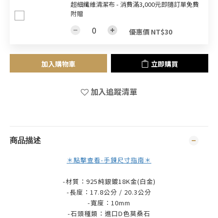
超細纖維清潔布 - 消費滿3,000元即隨訂單免費
附贈
優惠價 NT$30
加入購物車
立即購買
加入追蹤清單
商品描述
＊點擊查看-手鍊尺寸指南＊
-材質：925純銀鍍18K金(白金)
-長度：17.8公分 / 20.3公分
-寬度：10mm
-石頭種類：進口D色莫桑石