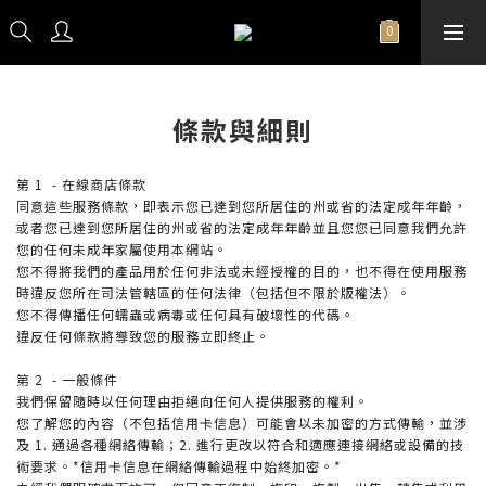
條款與細則
第 1 - 在線商店條款
同意這些服務條款，即表示您已達到您所居住的州或省的法定成年年齡，
或者您已達到您所居住的州或省的法定成年年齡並且您您已同意我們允許
您的任何未成年家屬使用本網站。
您不得將我們的產品用於任何非法或未經授權的目的，也不得在使用服務
時違反您所在司法管轄區的任何法律（包括但不限於版權法）。
您不得傳播任何蠕蟲或病毒或任何具有破壞性的代碼。
違反任何條款將導致您的服務立即終止。
第 2 - 一般條件
我們保留隨時以任何理由拒絕向任何人提供服務的權利。
您了解您的內容（不包括信用卡信息）可能會以未加密的方式傳輸，並涉
及 1. 通過各種網絡傳輸；2. 進行更改以符合和適應連接網絡或設備的技
術要求。*信用卡信息在網絡傳輸過程中始終加密。*