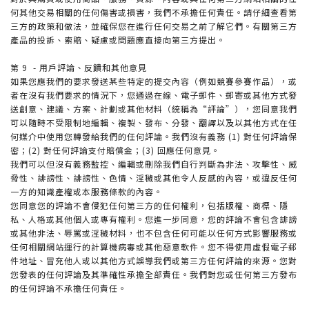
何其他交易相關的任何傷害或損害，我們不承擔任何責任。請仔細查看第
三方的政策和做法，並確保您在進行任何交易之前了解它們。有關第三方
產品的投訴、索賠、疑慮或問題應直接向第三方提出。
第 9 - 用戶評論、反饋和其他意見
如果您應我們的要求發送某些特定的提交內容（例如競賽參賽作品），或
者在沒有我們要求的情況下，您通過在線、電子郵件、郵寄或其他方式發
送創意、建議、方案、計劃或其他材料（統稱為“評論”），您同意我們
可以隨時不受限制地編輯、複製、發布、分發、翻譯以及以其他方式在任
何媒介中使用您轉發給我們的任何評論。我們沒有義務 (1) 對任何評論保
密；(2) 對任何評論支付賠償金；(3) 回應任何意見。
我們可以但沒有義務監控、編輯或刪除我們自行判斷為非法、攻擊性、威
脅性、誹謗性、誹謗性、色情、淫穢或其他令人反感的內容，或違反任何
一方的知識產權或本服務條款的內容。
您同意您的評論不會侵犯任何第三方的任何權利，包括版權、商標、隱
私、人格或其他個人或專有權利。您進一步同意，您的評論不會包含誹謗
或其他非法、辱罵或淫穢材料，也不包含任何可能以任何方式影響服務或
任何相關網站運行的計算機病毒或其他惡意軟件。您不得使用虛假電子郵
件地址、冒充他人或以其他方式誤導我們或第三方任何評論的來源。您對
您發表的任何評論及其準確性承擔全部責任。我們對您或任何第三方發布
的任何評論不承擔任何責任。