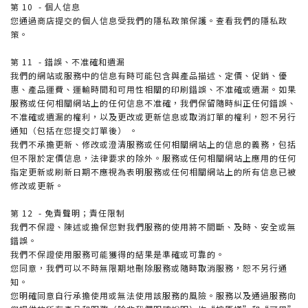
第 10 - 個人信息
您通過商店提交的個人信息受我們的隱私政策保護。查看我們的隱私政
策。
第 11 - 錯誤、不准確和遺漏
我們的網站或服務中的信息有時可能包含與產品描述、定價、促銷、優
惠、產品運費、運輸時間和可用性相關的印刷錯誤、不准確或遺漏。如果
服務或任何相關網站上的任何信息不准確，我們保留隨時糾正任何錯誤、
不准確或遺漏的權利，以及更改或更新信息或取消訂單的權利，恕不另行
通知（包括在您提交訂單後） 。
我們不承擔更新、修改或澄清服務或任何相關網站上的信息的義務，包括
但不限於定價信息，法律要求的除外。服務或任何相關網站上應用的任何
指定更新或刷新日期不應視為表明服務或任何相關網站上的所有信息已被
修改或更新。
第 12 - 免責聲明；責任限制
我們不保證、陳述或擔保您對我們服務的使用將不間斷、及時、安全或無
錯誤。
我們不保證使用服務可能獲得的結果是準確或可靠的。
您同意，我們可以不時無限期地刪除服務或隨時取消服務，恕不另行通
知。
您明確同意自行承擔使用或無法使用該服務的風險。服務以及通過服務向