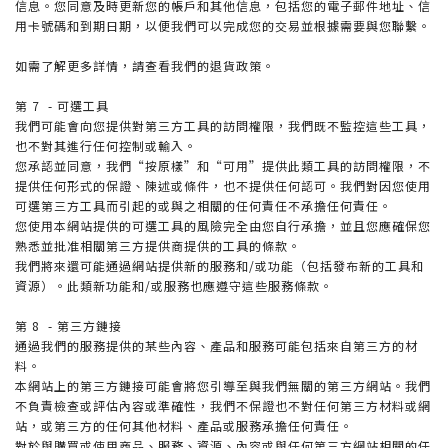
信息。您同意及時更新您的帳戶和其他信息，包括您的電子郵件地址、信
用卡號碼和到期日期，以便我們可以完成您的交易並根據需要與您聯繫。
如需了解更多詳情，請查看我們的退貨政策。
第 7 - 可選工具
我們可能會向您提供對第三方工具的訪問權限，我們既不監控這些工具，
也不對其進行任何控制或輸入。
您承認並同意，我們“按原樣”和“可用”提供此類工具的訪問權限，不
提供任何形式的保證、陳述或條件，也不提供任何認可。我們對因您使用
可選第三方工具而引起的或與之相關的任何責任不承擔任何責任。
您使用本網站提供的可選工具的風險完全由您自行承擔，並且您應確保您
熟悉並批准相關第三方提供商提供的工具的條款。
我們將來還可能通過網站提供新的服務和/或功能（包括發布新的工具和
資源）。此類新功能和/或服務也應遵守這些服務條款。
第 8 - 第三方鏈接
通過我們的服務提供的某些內容、產品和服務可能包括來自第三方的材
料。
本網站上的第三方鏈接可能會將您引導至與我們無關的第三方網站。我們
不負責檢查或評估內容或準確性，我們不保證也不對任何第三方材料或網
站，或第三方的任何其他材料、產品或服務承擔任何責任。
對於與購買或使用商品、服務、資源、內容或與任何第三方網站相關的任