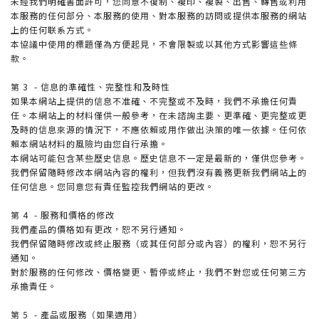
未經我們明確書面許可，您同意不復制、複印、複製、出售、轉售或利用
本服務的任何部分、本服務的使用、對本服務的訪問或提供本服務的網站
上的任何联系方式。
本協議中使用的標題僅為方便起見，不會限製或以其他方式影響這些條
款。
第 3 - 信息的準確性、完整性和及時性
如果本網站上提供的信息不准確、不完整或不及時，我們不承擔任何責
任。本網站上的材料僅供一般參考，在未諮詢主要、更準確、更完整或更
及時的信息來源的情況下，不應依賴或用作做出決策的唯一依據。任何依
賴本網站材料的風險均由您自行承擔。
本網站可能包含某些歷史信息。歷史信息不一定是最新的，僅供您參考。
我們保留隨時修改本網站內容的權利，但我們沒有義務更新我們網站上的
任何信息。您同意您有責任監控我們網站的更改。
第 4 - 服務和價格的修改
我們產品的價格如有更改，恕不另行通知。
我們保留隨時修改或終止服務（或其任何部分或內容）的權利，恕不另行
通知。
對於服務的任何修改、價格變更、暫停或終止，我們不對您或任何第三方
承擔責任。
第 5 - 產品或服務（如果適用）