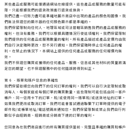
某些產品或服務可能僅通過網站在線提供。這些產品或服務的數量可能有
限，只能根據我們的退貨政策進行退貨或換貨。
我們已盡一切努力盡可能準確地展示商店中出現的產品的顏色和圖像。我
們無法保證您的顯示器的任何顏色顯示都是準確的。
我們保留限制向任何人、地理區域或司法管轄區銷售我們的產品或服務的
權利，但沒有義務。我們可以根據具體情況行使這項權利。我們保留限制
我們提供的任何產品或服務數量的權利。所有產品描述或產品定價均由我
們自行決定隨時更改，恕不另行通知。我們保留隨時停止任何產品的權
利。在禁止的情況下，本網站上提供的任何產品或服務的任何報價均無
效。
我們不保證您購買或獲得的任何產品、服務、信息或其他材料的質量將滿
足您的期望，也不保證服務中的任何錯誤將得到糾正。
第 6 - 賬單和賬戶信息的準確性
我們保留拒絕您向我們下的任何訂單的權利。我們可以自行決定限制或取
消每人、每個家庭或每個訂單的購買數量。這些限制可能包括由同一客戶
帳戶、同一信用卡下的訂單，和/或使用同一賬單和/或送貨地址的訂單。
如果我們更改或取消訂單，我們可能會嘗試通過聯繫下訂單時提供的電子
郵件和/或帳單地址/電話號碼來通知您。我們保留限製或禁止我們自行判
斷似乎由經銷商、經銷商或分銷商下達的訂單的權利。
您同意為在我們商店進行的所有購買提供當前、完整且準確的購買和帳戶