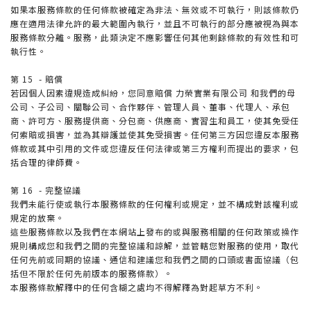
如果本服務條款的任何條款被確定為非法、無效或不可執行，則該條款仍
應在適用法律允許的最大範圍內執行，並且不可執行的部分應被視為與本
服務條款分離。服務，此類決定不應影響任何其他剩餘條款的有效性和可
執行性。
第 15 - 賠償
若因個人因素違規造成糾紛，您同意賠償 力榮實業有限公司 和我們的母
公司、子公司、關聯公司、合作夥伴、管理人員、董事、代理人、承包
商、許可方、服務提供商、分包商、供應商、實習生和員工，使其免受任
何索賠或損害，並為其辯護並使其免受損害。任何第三方因您違反本服務
條款或其中引用的文件或您違反任何法律或第三方權利而提出的要求，包
括合理的律師費。
第 16 - 完整協議
我們未能行使或執行本服務條款的任何權利或規定，並不構成對該權利或
規定的放棄。
這些服務條款以及我們在本網站上發布的或與服務相關的任何政策或操作
規則構成您和我們之間的完整協議和諒解，並管轄您對服務的使用，取代
任何先前或同期的協議、通信和建議您和我們之間的口頭或書面協議（包
括但不限於任何先前版本的服務條款）。
本服務條款解釋中的任何含糊之處均不得解釋為對起草方不利。