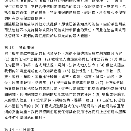
您提供的所有產品和服務（除非我們明確說明）均“按原樣”和“可用”
提供供您使用，不包含任何明示或暗示的陳述、保證或條件。默示的，包
括有關適銷性、適銷質量、特定用途的適用性、耐用性、所有權和不侵權
的所有默示保證或條件。
通過服務傳輸或以其他方式提供，即使已被告知其可能性。由於某些州或
司法管轄區不允許排除或限制間接或附帶損害的責任，因此在這些州或司
法管轄區，我們的責任應限於法律允許的最大範圍。
第 13 - 禁止用途
除了服務條款中規定的其他禁令外，您還不得違規使用本網站或其內容：
(1) 出於任何非法目的；(2) 教唆他人實施或參與任何非法行為；(3) 違反
任何國際、聯邦、省或州法規、規則、法律或地方法令；(4) 侵犯或違反
我們的知識產權或他人的知識產權；(5) 基於性別、性取向、宗教、民
族、種族、年齡、國籍進行騷擾、虐待、侮辱、傷害、誹謗、誹謗、貶
低、恐嚇或歧視，或殘疾；(6) 提交虛假或誤導性信息；(7) 上傳或傳輸
病毒或任何其他類型的惡意代碼，這些代碼將或可能以影響服務或任何相
關網站、其他網站或互聯網的功能或操作的方式使用；(8) 收集或追踪他
人的個人信息；(i) 垃圾郵件、網絡釣魚、醫藥、藉口；(j) 出於任何淫穢
或不道德的目的；(k) 干擾或規避服務或任何相關網站、其他網站或互聯
網的安全功能。我們保留因您違反任何禁止使用行為而終止您使用本服務
或任何相關網站的權利。
第 14 - 可分割性