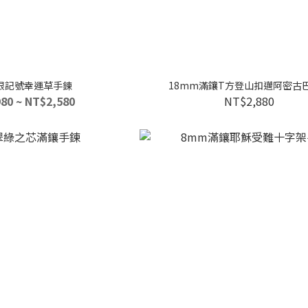
限記號幸運草手鍊
18mm滿鑲T方登山扣邁阿密古
80 ~ NT$2,580
NT$2,880