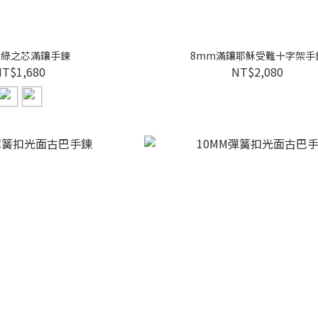
翠綠之芯滿鑲手鍊
8mm滿鑲耶穌受難十字架手
NT$1,680
NT$2,080