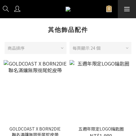
其他飾品配件
商品排序
每頁顯示 24 個
GOLDCOAST X BORN2DIE
五週年限定LOGO鑰匙圈
聯名滿鑲無限銜尾蛇皮帶
NT$1,980