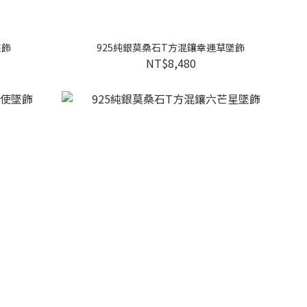
墜飾
925純銀莫桑石T方混鑲幸運草墜飾
NT$8,480