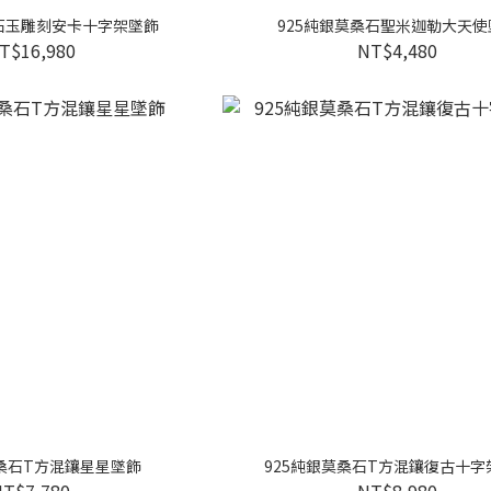
桑石玉雕刻安卡十字架墜飾
925純銀莫桑石聖米迦勒大天使
T$16,980
NT$4,480
莫桑石T方混鑲星星墜飾
925純銀莫桑石T方混鑲復古十字
NT$7,780
NT$8,980