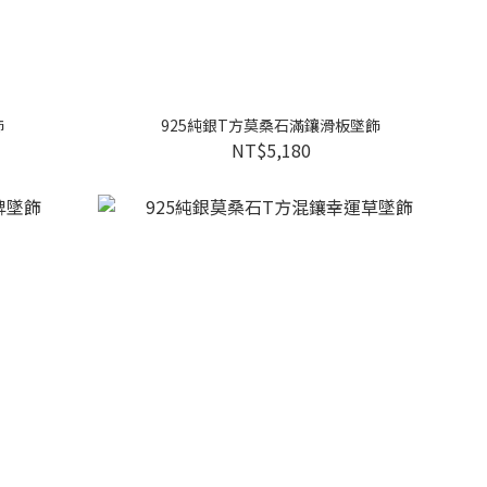
飾
925純銀T方莫桑石滿鑲滑板墜飾
NT$5,180