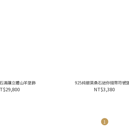
桑石滿鑲立體山羊墜飾
925純銀莫桑石迷你錢幣符號
T$29,800
NT$3,380
1