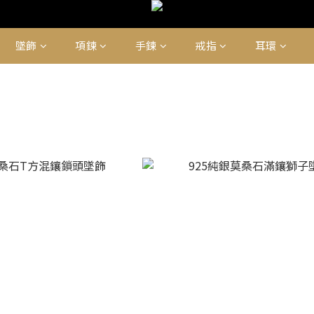
墜飾
項鍊
手鍊
戒指
耳環