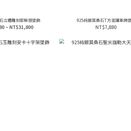
桑石立體雕刻耶穌頭墜飾
925純銀莫桑石T方混鑲軍牌
80 ~ NT$31,800
NT$7,880