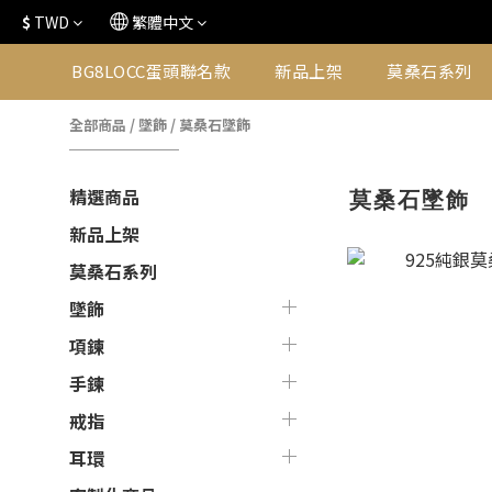
$
TWD
繁體中文
BG8LOCC蛋頭聯名款
新品上架
莫桑石系列
全部商品
/
墜飾
/
莫桑石墜飾
莫桑石墜飾
精選商品
新品上架
莫桑石系列
墜飾
項鍊
手鍊
戒指
耳環