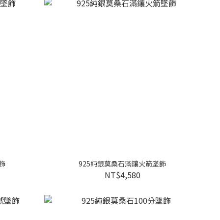
飾
925純銀莫桑石滿鑲火箭墜飾
NT$4,580