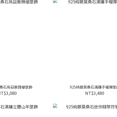
莫桑石烏茲衝鋒槍墜飾
925純銀莫桑石滿鑲手榴彈墜
NT$3,080
NT$3,480