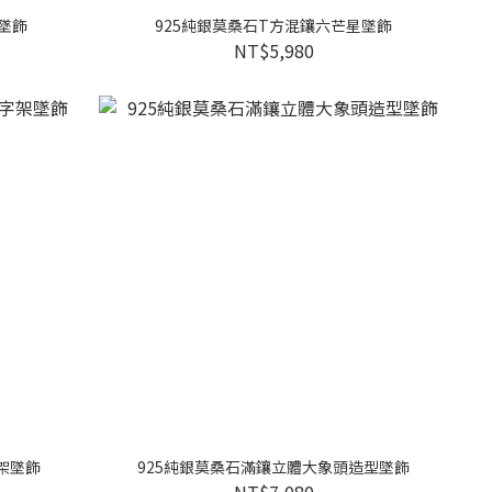
墜飾
925純銀莫桑石T方混鑲六芒星墜飾
NT$5,980
架墜飾
925純銀莫桑石滿鑲立體大象頭造型墜飾
NT$7,080