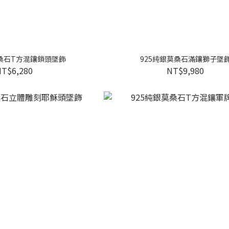
莫桑石T方混鑲鎖頭墜飾
925純銀莫桑石滿鑲獅子墜
NT$6,280
NT$9,980