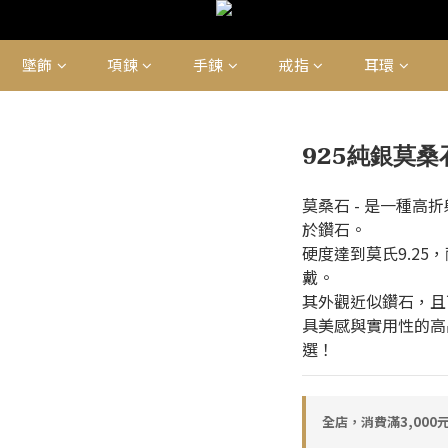
墜飾
項鍊
手鍊
戒指
耳環
925純銀莫
莫桑石 - 是一種
於鑽石。
硬度達到莫氏9.2
戴。
其外觀近似鑽石，且
具美感與實用性的高
選！
全店，消費滿3,000