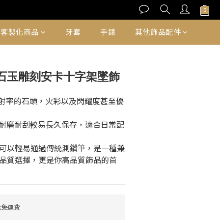
立即購買
客製化商品
牙套
手錶
其他飾品配件
桑石玉雕刻安卡十字架墜飾
高折射率的石頭，火彩以及閃耀度甚至優
5，耐磨耐刮較易長久保存，適合日常配
可以輕易通過傳統測鑽筆，是一種兼
品質選擇，更是你高品質飾品的首
元免運費