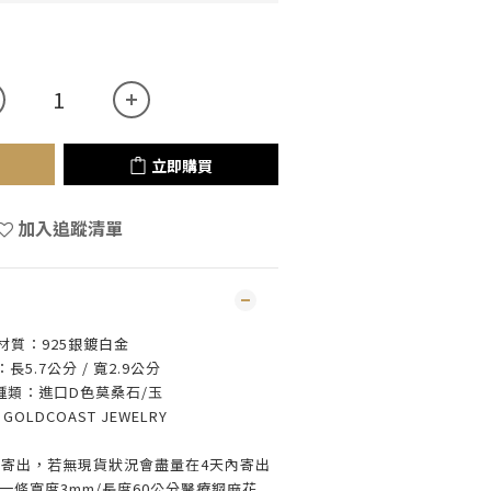
立即購買
加入追蹤清單
-材質：925銀鍍白金
長5.7公分 / 寬2.9公分
種類：進口D色莫桑石/玉
：
GOLDCOAST JEWELRY
寄出，若無現貨狀況會盡量在4天內寄出
一條寬度3mm/長度60公分醫療鋼麻花