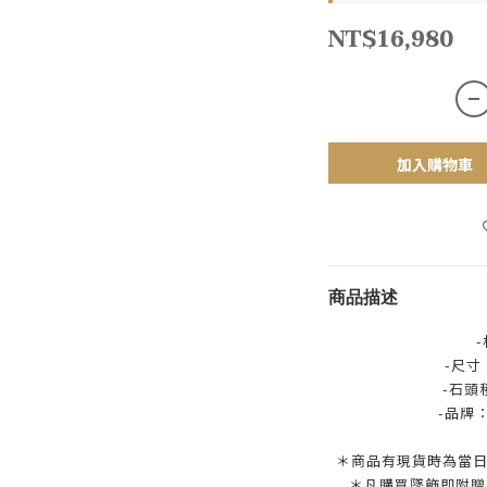
NT$16,980
加入購物車
商品描述
-尺寸：
-石頭
-品牌
＊商品有現貨時為當日
＊凡購買墜飾即附贈