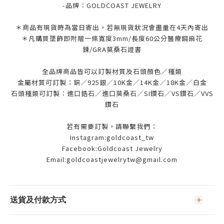
-品牌：
GOLDCOAST JEWELRY
＊商品有現貨時為當日寄出，若無現貨狀況會盡量在4天內寄出
＊凡購買墜飾即附贈一條寬度3mm/長度60公分醫療鋼麻花
鍊/GRA莫桑石證書
全品牌商品皆可以訂製材質及石頭顏色／種類
金屬材質可訂製：銅／925銀／10K金／14K金／18K金／白金
石頭種類可訂製：進口鋯石／進口莫桑石／SI鑽石／VS鑽石／VVS
鑽石
若有需要訂製，請聯繫我們：
Instagram:goldcoast_tw
Facebook:Goldcoast Jewelry
Email:goldcoastjewelrytw@gmail.com
送貨及付款方式