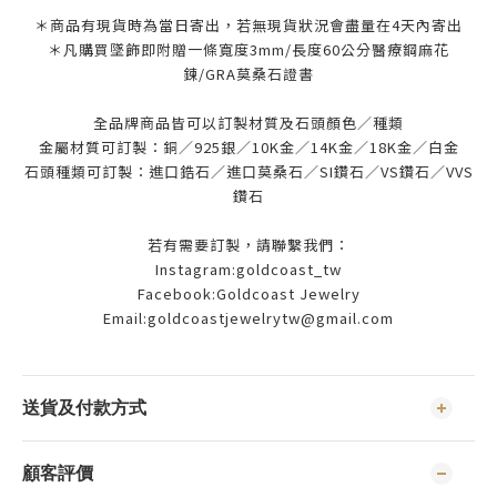
＊商品有現貨時為當日寄出，若無現貨狀況會盡量在4天內寄出
＊凡購買墜飾即附贈一條寬度3mm/長度60公分醫療鋼麻花
鍊/GRA莫桑石證書
全品牌商品皆可以訂製材質及石頭顏色／種類
金屬材質可訂製：銅／925銀／10K金／14K金／18K金／白金
石頭種類可訂製：進口鋯石／進口莫桑石／SI鑽石／VS鑽石／VVS
鑽石
若有需要訂製，請聯繫我們：
Instagram:goldcoast_tw
Facebook:Goldcoast Jewelry
Email:goldcoastjewelrytw@gmail.com
送貨及付款方式
顧客評價