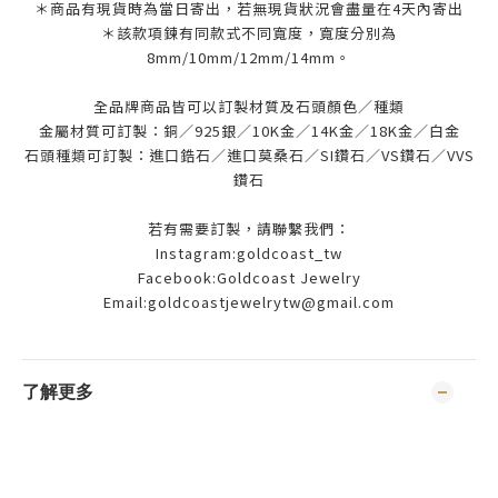
＊商品有現貨時為當日寄出，若無現貨狀況會盡量在4天內寄出
＊該款項鍊有同款式不同寬度，寬度分別為
8mm/10mm/12mm/14mm。
全品牌商品皆可以訂製材質及石頭顏色／種類
金屬材質可訂製：銅／925銀／10K金／14K金／18K金／白金
石頭種類可訂製：進口鋯石／進口莫桑石／SI鑽石／VS鑽石／VVS
鑽石
若有需要訂製，請聯繫我們：
Instagram:goldcoast_tw
Facebook:Goldcoast Jewelry
Email:goldcoastjewelrytw@gmail.com
了解更多