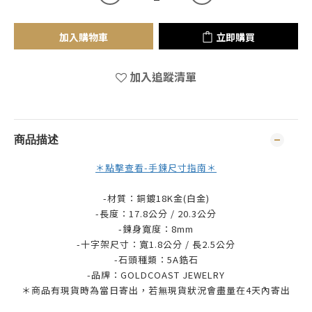
加入購物車
立即購買
加入追蹤清單
商品描述
＊點擊查看-手鍊尺寸指南＊
-材質：銅鍍18K金(白金)
-長度：17.8公分 / 20.3公分
-鍊身寬度：8mm
-十字架尺寸：寬1.8公分 / 長2.5公分
-石頭種類：5A鋯石
-品牌：
GOLDCOAST JEWELRY
＊商品有現貨時為當日寄出，若無現貨狀況會盡量在4天內寄出