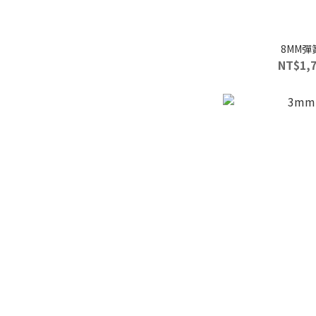
8MM
NT$1,7