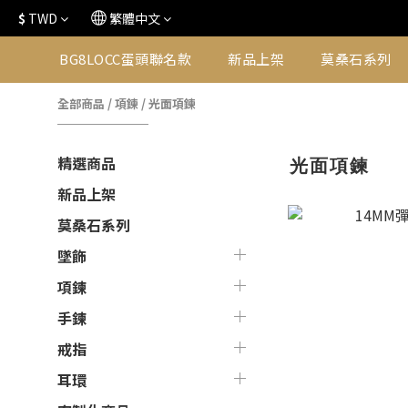
$
TWD
繁體中文
BG8LOCC蛋頭聯名款
新品上架
莫桑石系列
全部商品
/
項鍊
/
光面項鍊
光面項鍊
精選商品
新品上架
莫桑石系列
墜飾
項鍊
手鍊
戒指
耳環