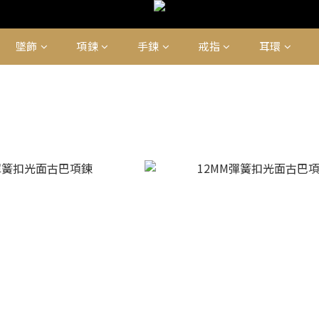
墜飾
項鍊
手鍊
戒指
耳環