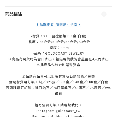
商品描述
＊點擊查看-項鍊尺寸指南＊
-材質：316L醫療鋼鍍18K金(白金)
-長度：45公分/50公分/55公分/60公分
-寬度：4mm
-品牌：
GOLDCOAST JEWELRY
＊商品有現貨時為當日寄出，若無現貨狀況會盡量在4天內寄出
＊此商品包裝未附贈珠寶盒
全品牌商品皆可以訂製材質及石頭顏色／種類
金屬材質可訂製：銅／925銀／10K金／14K金／18K金／白金
石頭種類可訂製：進口鋯石／進口莫桑石／SI鑽石／VS鑽石／VVS
鑽石
若有需要訂製，請聯繫我們：
Instagram:goldcoast_tw
Facebook:Goldcoast Jewelry