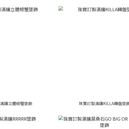
滿鑲立體螃蟹墜飾
珠寶訂製滿鑲KILLA轉盤墜