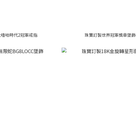
大嘻哈時代2冠軍戒指
珠寶訂製世界冠軍獎章墜飾