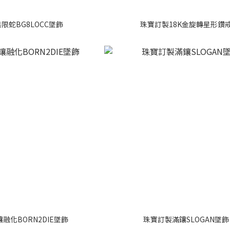
限蛇BG8LOCC墜飾
珠寶訂製18K金旋轉星形鑽
融化BORN2DIE墜飾
珠寶訂製滿鑲SLOGAN墜飾