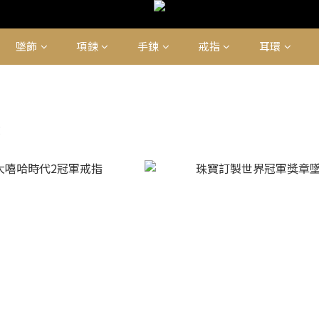
墜飾
項鍊
手鍊
戒指
耳環
示