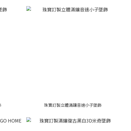
飾
珠寶訂製立體滿鑲音速小子墜飾