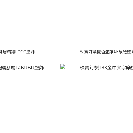
雙層滿鑲LOGO墜飾
珠寶訂製雙色滿鑲AK象徵墜