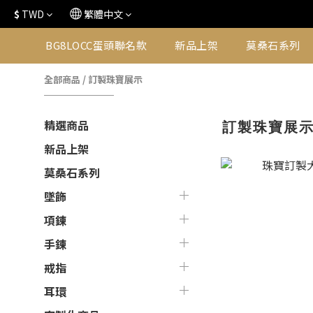
$
TWD
繁體中文
BG8LOCC蛋頭聯名款
新品上架
莫桑石系列
全部商品
/
訂製珠寶展示
訂製珠寶展
精選商品
新品上架
莫桑石系列
墜飾
項鍊
手鍊
戒指
耳環