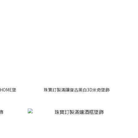
 HOME墜
珠寶訂製滿鑲復古黑白3D米奇墜飾