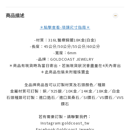
商品描述
＊點擊查看-項鍊尺寸指南＊
-材質：316L醫療鋼鍍18K金(白金)
-長度：45公分/50公分/55公分/60公分
-寬度：6mm
-品牌：
GOLDCOAST JEWELRY
＊商品有現貨時為當日寄出，若無現貨狀況會盡量在4天內寄出
＊此商品包裝未附贈珠寶盒
全品牌商品皆可以訂製材質及石頭顏色／種類
金屬材質可訂製：銅／925銀／10K金／14K金／18K金／白金
石頭種類可訂製：進口鋯石／進口莫桑石／SI鑽石／VS鑽石／VVS
鑽石
若有需要訂製，請聯繫我們：
Instagram:goldcoast_tw
Facebook:Goldcoast Jewelry