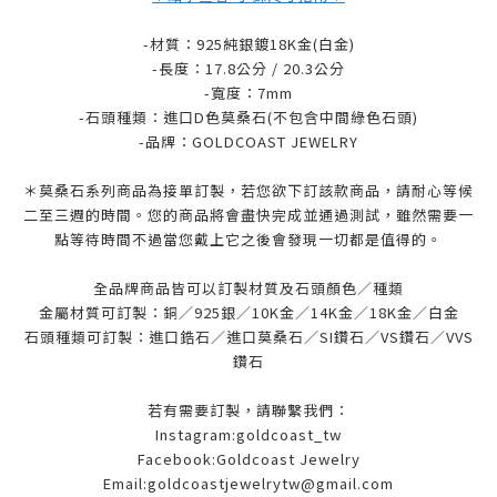
-材質：925純銀鍍18K金(白金)
-長度：17.8公分 / 20.3公分
-寬度：7mm
-石頭種類：進口D色莫桑石(不包含中間綠色石頭)
-品牌：
GOLDCOAST JEWELRY
＊莫桑石系列商品為接單訂製，若您欲下訂該款商品，請耐心等候
二至三週的時間。您的商品將會盡快完成並通過測試，雖然需要一
點等待時間不過當您戴上它之後會發現一切都是值得的。
全品牌商品皆可以訂製材質及石頭顏色／種類
金屬材質可訂製：銅／925銀／10K金／14K金／18K金／白金
石頭種類可訂製：進口鋯石／進口莫桑石／SI鑽石／VS鑽石／VVS
鑽石
若有需要訂製，請聯繫我們：
Instagram:goldcoast_tw
Facebook:Goldcoast Jewelry
Email:goldcoastjewelrytw@gmail.com