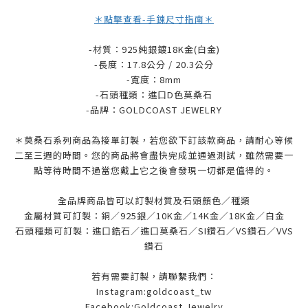
＊點擊查看-手鍊尺寸指南＊
-材質：925純銀鍍18K金(白金)
-長度：17.8公分 / 20.3公分
-寬度：8mm
-石頭種類：進口D色莫桑石
-品牌：
GOLDCOAST JEWELRY
＊莫桑石系列商品為接單訂製，若您欲下訂該款商品，請耐心等候
二至三週的時間。您的商品將會盡快完成並通過測試，雖然需要一
點等待時間不過當您戴上它之後會發現一切都是值得的。
全品牌商品皆可以訂製材質及石頭顏色／種類
金屬材質可訂製：銅／925銀／10K金／14K金／18K金／白金
石頭種類可訂製：進口鋯石／進口莫桑石／SI鑽石／VS鑽石／VVS
鑽石
若有需要訂製，請聯繫我們：
Instagram:goldcoast_tw
Facebook:Goldcoast Jewelry