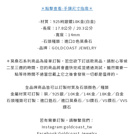
＊點擊查看-手鍊尺寸指南＊
-材質：925純銀鍍18K金(白金)
-長度：17.8公分 / 20.3公分
-寬度：14mm
-石頭種類：進口D色莫桑石
-品牌：
GOLDCOAST JEWELRY
＊莫桑石系列商品為接單訂製，若您欲下訂該款商品，請耐心等候
二至三週的時間。您的商品將會盡快完成並通過測試，雖然需要一
點等待時間不過當您戴上它之後會發現一切都是值得的。
全品牌商品皆可以訂製材質及石頭顏色／種類
金屬材質可訂製：銅／925銀／10K金／14K金／18K金／白金
石頭種類可訂製：進口鋯石／進口莫桑石／SI鑽石／VS鑽石／VVS
鑽石
若有需要訂製，請聯繫我們：
Instagram:goldcoast_tw
Facebook:Goldcoast Jewelry