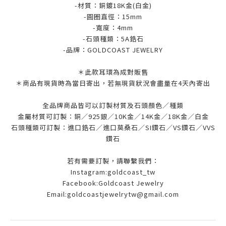
-材質：銅鍍18K金(白金)
-圓圈直徑：15mm
-寬度：4mm
-石頭種類：5A鋯石
-品牌：
GOLDCOAST JEWELRY
＊此款耳環為成對販售
＊商品有現貨時為當日寄出，若無現貨狀況會盡量在4天內寄出
全品牌商品皆可以訂製材質及石頭顏色／種類
金屬材質可訂製：銅／925銀／10K金／14K金／18K金／白金
石頭種類可訂製：進口鋯石／進口莫桑石／SI鑽石／VS鑽石／VVS
鑽石
若有需要訂製，請聯繫我們：
Instagram:goldcoast_tw
Facebook:Goldcoast Jewelry
Email:goldcoastjewelrytw@gmail.com