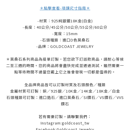
＊點擊查看-項鍊尺寸指南＊
-材質：925純銀鍍18K金(白金)
-長度：40公分/45公分/50公分/55公分/60公分
-寬度：15mm
-石頭種類：
進口D色莫桑石
-品牌：
GOLDCOAST JEWELRY
＊莫桑石系列商品為接單訂製，若您欲下訂該款商品，請耐心等候
二至三週的時間。您的商品將會盡快完成並通過測試，雖然需要一
點等待時間不過當您戴上它之後會發現一切都是值得的。
全品牌商品皆可以訂製材質及石頭顏色／種類
金屬材質可訂製：銅／925銀／10K金／14K金／18K金／白金
石頭種類可訂製：進口鋯石／進口莫桑石／SI鑽石／VS鑽石／VVS
鑽石
若有需要訂製，請聯繫我們：
Instagram:goldcoast_tw
Facebook:Goldcoast Jewelry