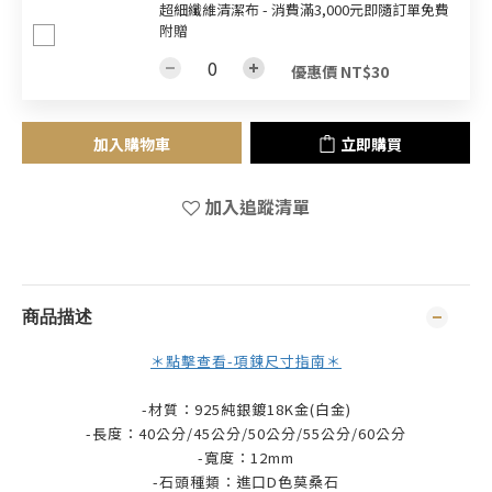
超細纖維清潔布 - 消費滿3,000元即隨訂單免費
附贈
優惠價 NT$30
加入購物車
立即購買
加入追蹤清單
商品描述
＊點擊查看-項鍊尺寸指南＊
-材質：925純銀鍍18K金(白金)
-長度：40公分/45公分/50公分/55公分/60公分
-寬度：12mm
-石頭種類：
進口D色莫桑石