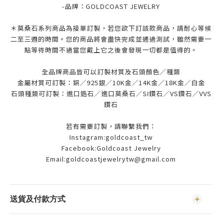
-品牌：
GOLDCOAST JEWELRY
＊莫桑石系列商品為接單訂製，若您欲下訂該款商品，請耐心等候
二至三週的時間。您的商品將會盡快完成並通過測試，雖然需要一
點等待時間不過當您戴上它之後會發現一切都是值得的。
全品牌商品皆可以訂製材質及石頭顏色／種類
金屬材質可訂製：銅／925銀／10K金／14K金／18K金／白金
石頭種類可訂製：進口鋯石／進口莫桑石／SI鑽石／VS鑽石／VVS
鑽石
若有需要訂製，請聯繫我們：
Instagram:goldcoast_tw
Facebook:Goldcoast Jewelry
Email:goldcoastjewelrytw@gmail.com
送貨及付款方式