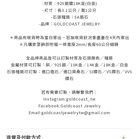
-材質：925銀鍍18K金(白金)
-尺寸：長3.1公分 / 寬1公分
-石頭種類：5A鋯石
-品牌：
GOLDCOAST JEWELRY
＊商品有現貨時為當日寄出，若無現貨狀況會盡量在4天內寄出
＊凡購買墜飾即附贈一條寬度2mm/長度60公分細鍊
全品牌商品皆可以訂製材質及石頭顏色／種類
金屬材質可訂製：銅／925銀／10K金／14K金／18K金／白金
石頭種類可訂製：進口鋯石／進口莫桑石／SI鑽石／VS鑽石／VVS
鑽石
若有需要訂製，請聯繫我們：
Instagram:goldcoast_tw
Facebook:Goldcoast Jewelry
Email:goldcoastjewelrytw@gmail.com
送貨及付款方式