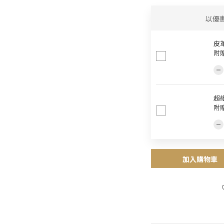
以優
皮革
附
超細
附
加入購物車