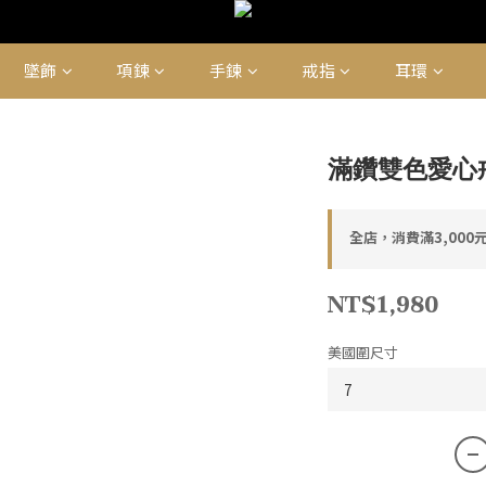
墜飾
項鍊
手鍊
戒指
耳環
滿鑽雙色愛心戒
全店，消費滿3,000
NT$1,980
美國圍尺寸