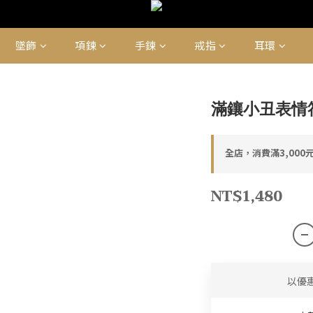
墜飾
項鍊
手鍊
戒指
耳環
滿鑲小丑表情
全店，消費滿3,000
NT$1,480
以優