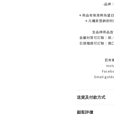
-品牌
＊商品有現貨時為當日
＊凡購買墜飾即附
全品牌商品皆
金屬材質可訂製：銅／9
石頭種類可訂製：進口
若有
Ins
Facebo
Email:gold
送貨及付款方式
顧客評價