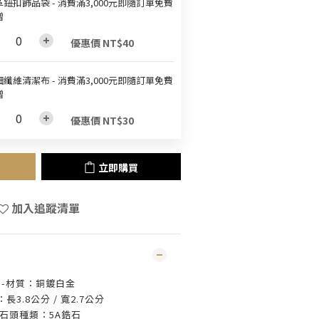
鈕扣飾品袋 - 消費滿3,000元即隨訂單免費
贈
優惠價 NT$40
纖維清潔布 - 消費滿3,000元即隨訂單免費
贈
優惠價 NT$30
立即購買
加入追蹤清單
-材質：銅鍍白金
長3.8公分 / 寬2.7公分
-石頭種類：5A鋯石