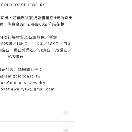
：
GOLDCOAST JEWELRY
寄出，若無現貨狀況會盡量在4天內寄出
贈一條寬度3mm/長度60公分麻花鍊
可以訂製材質及石頭顏色／種類
25銀／10K金／14K金／18K金／白金
鋯石／進口莫桑石／SI鑽石／VS鑽石／
VVS鑽石
需要訂製，請聯繫我們：
tagram:goldcoast_tw
ok:Goldcoast Jewelry
coastjewelrytw@gmail.com