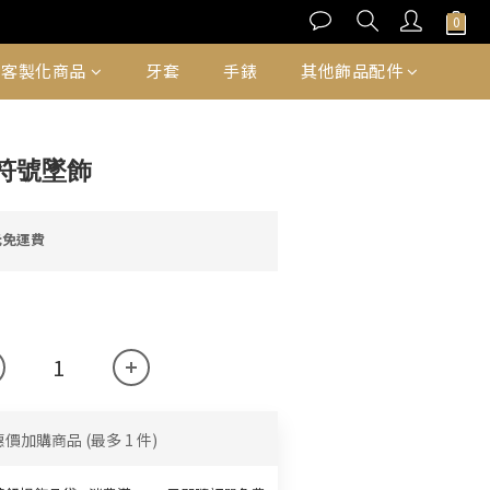
立即購買
客製化商品
牙套
手錶
其他飾品配件
符號墜飾
元免運費
惠價加購商品
(最多 1 件)