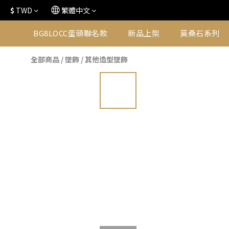
$
TWD
繁體中文
BG8LOCC蛋頭聯名款
新品上架
莫桑石系列
全部商品
/
墜飾
/
其他造型墜飾