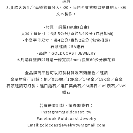
換貨
3.此款客製化字母墜飾有分大小寫，我們將會依照您提供的大小寫
文本製作。
-材質：銅鍍18K金(白金)
-大寫字母尺寸：長5.5公分/寬約3.4公分 (包含扣頭)
-小寫字母尺寸：
長4公分/寬約2公分 (包含扣頭)
-石頭種類：5A鋯石
-品牌：
GOLDCOAST JEWELRY
＊凡購買墜飾即附贈一條寬度3mm/長度60公分麻花鍊
全品牌商品皆可以訂製材質及石頭顏色／種類
金屬材質可訂製：銅／925銀／10K金／14K金／18K金／白金
石頭種類可訂製：進口鋯石／進口莫桑石／SI鑽石／VS鑽石／VVS
鑽石
若有需要訂製，請聯繫我們：
Instagram:goldcoast_tw
Facebook:Goldcoast Jewelry
Email:goldcoastjewelrytw@gmail.com