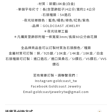
-材質：銅鍍18K金(白金
)
-單個字母尺寸：長(含墜飾釦子)4公分/寬約2.4公分
-石頭種類：5A鋯石
-夜光珐瑯顏色：藍色/橘色/綠色/紅色/紫色
-品牌：GOLDCOAST JEWELRY
＊夜光珐瑯工藝
＊凡購買墜飾即附贈一條寬度3mm/長度60公分麻花鍊
全品牌商品皆可以訂製材質及石頭顏色／種類
金屬材質可訂製：銅／925銀／10K金／14K金／18K金／白金
石頭種類可訂製：進口鋯石／進口莫桑石／SI鑽石／VS鑽石／VVS
鑽石
若有需要訂製，請聯繫我們：
Instagram:goldcoast_tw
Facebook:Goldcoast Jewelry
Email:goldcoastjewelrytw@gmail.com