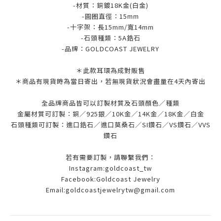
-材質：銅鍍18K金(白金)
-圓圈直徑：15mm
-十字架：長15mm/寬14mm
-石頭種類：5A鋯石
-品牌：
GOLDCOAST JEWELRY
＊此款耳環為成對販售
＊商品有現貨時為當日寄出，若無現貨狀況會盡量在4天內寄出
全品牌商品皆可以訂製材質及石頭顏色／種類
金屬材質可訂製：銅／925銀／10K金／14K金／18K金／白金
石頭種類可訂製：進口鋯石／進口莫桑石／SI鑽石／VS鑽石／VVS
鑽石
若有需要訂製，請聯繫我們：
Instagram:goldcoast_tw
Facebook:Goldcoast Jewelry
Email:goldcoastjewelrytw@gmail.com