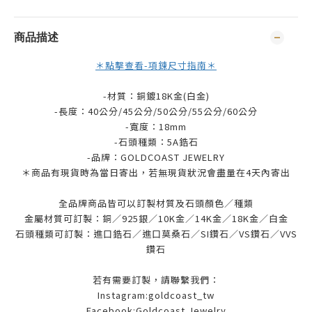
商品描述
＊點擊查看-項鍊尺寸指南＊
-材質：銅鍍18K金(白金)
-長度：40公分/45公分/50公分/55公分/60公分
-寬度：18mm
-石頭種類：5A鋯石
-品牌：
GOLDCOAST JEWELRY
＊商品有現貨時為當日寄出，若無現貨狀況會盡量在4天內寄出
全品牌商品皆可以訂製材質及石頭顏色／種類
金屬材質可訂製：銅／925銀／10K金／14K金／18K金／白金
石頭種類可訂製：進口鋯石／進口莫桑石／SI鑽石／VS鑽石／VVS
鑽石
若有需要訂製，請聯繫我們：
Instagram:goldcoast_tw
Facebook:Goldcoast Jewelry