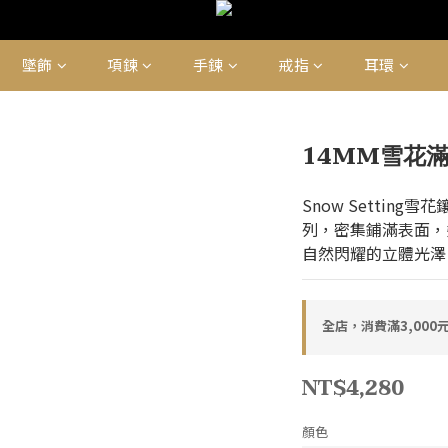
墜飾
項鍊
手鍊
戒指
耳環
14MM雪花
Snow Settin
列，密集鋪滿表面，
自然閃耀的立體光澤
全店，消費滿3,000
NT$4,280
顏色