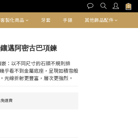
立即購買
客製化商品
牙套
手錶
其他飾品配件
滿鑲邁阿密古巴項鍊
g雪花鑲嵌：以不同尺寸的石頭不規則排
幾乎看不到金屬底座，呈現如積雪般
。光線折射更豐富，層次更強烈。
元免運費