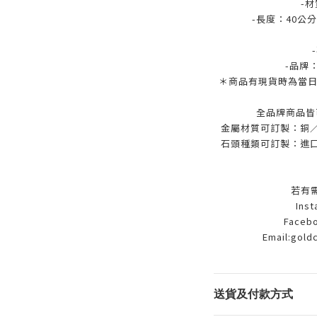
-材
-長度：40公分
-品牌
＊商品有現貨時為當日
全品牌商品皆
金屬材質可訂製：銅／9
石頭種類可訂製：進口
若有
Ins
Facebo
Email:gold
送貨及付款方式