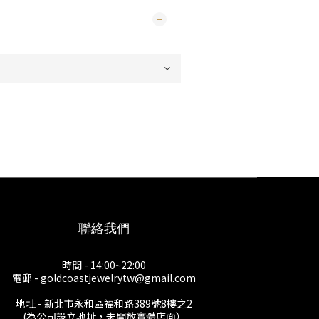
聯絡我們
時間 - 14:00~22:00
電郵 - goldcoastjewelrytw@gmail.com
地址 - 新北市永和區福和路389號8樓之2
(為公司設立地址，未開放實體店面）