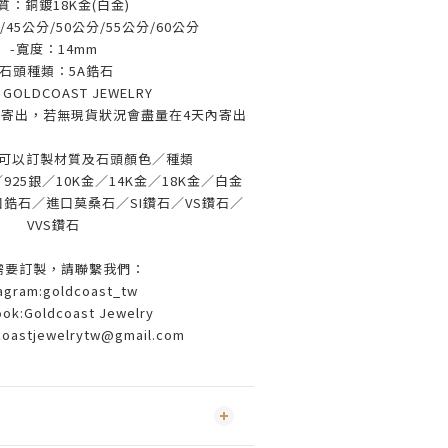
質：銅鍍18K金(白金)
/45公分/50公分/55公分/60公分
-寬度：14mm
-石頭種類：5A鋯石
：
GOLDCOAST JEWELRY
寄出，若無現貨狀況會盡量在4天內寄出
可以訂製材質及石頭顏色／種類
25銀／10K金／14K金／18K金／白金
鋯石／進口莫桑石／SI鑽石／VS鑽石／
VVS鑽石
需要訂製，請聯繫我們：
tagram:goldcoast_tw
ok:Goldcoast Jewelry
coastjewelrytw@gmail.com