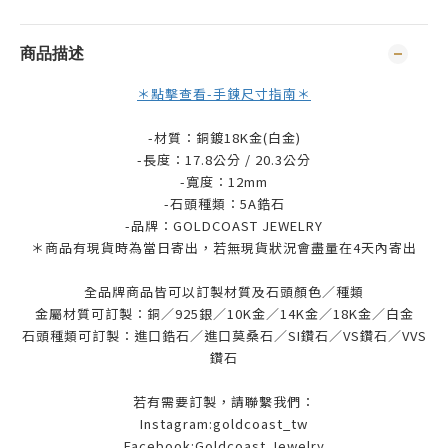
商品描述
＊點擊查看-手鍊尺寸指南＊
-材質：銅鍍18K金(白金)
-長度：17.8公分 / 20.3公分
-寬度：12mm
-石頭種類：5A鋯石
-品牌：
GOLDCOAST JEWELRY
＊商品有現貨時為當日寄出，若無現貨狀況會盡量在4天內寄出
全品牌商品皆可以訂製材質及石頭顏色／種類
金屬材質可訂製：銅／925銀／10K金／14K金／18K金／白金
石頭種類可訂製：進口鋯石／進口莫桑石／SI鑽石／VS鑽石／VVS
鑽石
若有需要訂製，請聯繫我們：
Instagram:goldcoast_tw
Facebook:Goldcoast Jewelry