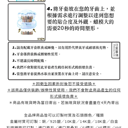
＊因衛生因素拆封後恕不接受退換＊
＊該商品僅供裝飾/娛樂性質使用，我們不會對此商品產生的任何
形式損壞負責＊
＊商品有現貨時為當日寄出，若無現貨狀況會盡量在4天內寄出
全品牌商品皆可以訂製材質及石頭顏色／種類
金屬材質可訂製：銅／925銀／10K金／14K金／18K金／白金
石頭種類可訂製：進口鋯石／進口莫桑石／SI鑽石／VS鑽石／VVS