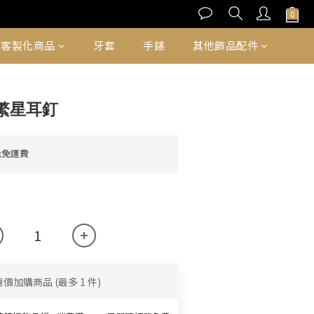
立即購買
客製化商品
牙套
手錶
其他飾品配件
繁星耳釘
元免運費
惠價加購商品
(最多 1 件)