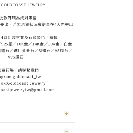
：
GOLDCOAST JEWELRY
此款耳環為成對販售
寄出，若無現貨狀況會盡量在4天內寄出
可以訂製材質及石頭顏色／種類
25銀／10K金／14K金／18K金／白金
鋯石／進口莫桑石／SI鑽石／VS鑽石／
VVS鑽石
需要訂製，請聯繫我們：
tagram:goldcoast_tw
ok:Goldcoast Jewelry
coastjewelrytw@gmail.com