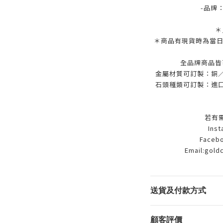
-品牌
＊
＊商品有現貨時為當日
全品牌商品皆
金屬材質可訂製：銅／9
石頭種類可訂製：進口
若有
Ins
Facebo
Email:gold
送貨及付款方式
顧客評價