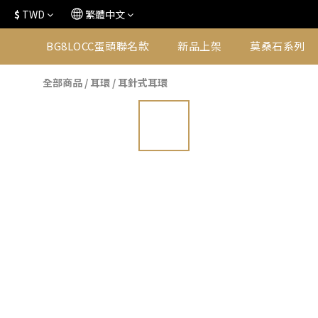
$
TWD
繁體中文
BG8LOCC蛋頭聯名款
新品上架
莫桑石系列
全部商品
/
耳環
/
耳針式耳環