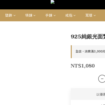
墜飾
項鍊
手鍊
戒指
耳環
925純銀光面
全店，消費滿3,000
NT$1,080
以優