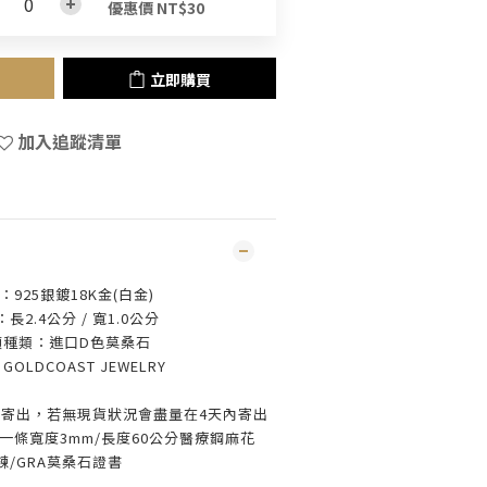
優惠價 NT$30
立即購買
加入追蹤清單
：925銀鍍18K金(白金)
長2.4公分 / 寬1.0公分
頭種類：進口D色莫桑石
：
GOLDCOAST JEWELRY
寄出，若無現貨狀況會盡量在4天內寄出
一條寬度3mm/長度60公分醫療鋼麻花
鍊/GRA莫桑石證書