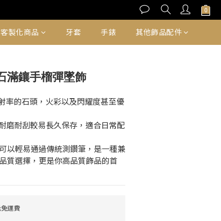
立即購買
客製化商品
牙套
手錶
其他飾品配件
桑石滿鑲手榴彈墜飾
高折射率的石頭，火彩以及閃耀度甚至優
5，耐磨耐刮較易長久保存，適合日常配
可以輕易通過傳統測鑽筆，是一種兼
品質選擇，更是你高品質飾品的首
元免運費