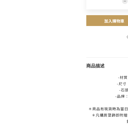
加入購物車
商品描述
-材質
-尺寸：
-石
-品牌
＊商品有現貨時為當日
＊凡購買墜飾即附贈