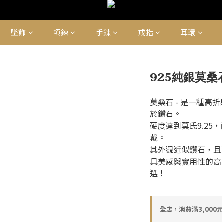
墜飾
項鍊
手鍊
戒指
耳環
925純銀莫
莫桑石 - 是一種
於鑽石。
硬度達到莫氏9.2
戴。
其外觀近似鑽石，且
具美感與實用性的高
選！
全店，消費滿3,000