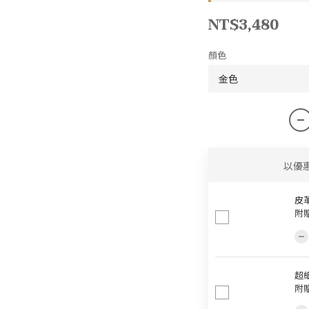
NT$3,480
顏色
以優
皮革
附
超細
附