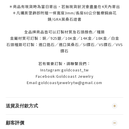
＊商品有現貨時為當日寄出，若無現貨狀況會盡量在4天內寄出
＊凡購買墜飾即附贈一條寬度3mm/長度60公分醫療鋼麻花
鍊/GRA莫桑石證書
全品牌商品皆可以訂製材質及石頭顏色／種類
金屬材質可訂製：銅／925銀／10K金／14K金／18K金／白金
石頭種類可訂製：進口鋯石／進口莫桑石／SI鑽石／VS鑽石／VVS
鑽石
若有需要訂製，請聯繫我們：
Instagram:goldcoast_tw
Facebook:Goldcoast Jewelry
Email:goldcoastjewelrytw@gmail.com
送貨及付款方式
顧客評價