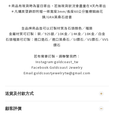
＊商品有現貨時為當日寄出，若無現貨狀況會盡量在4天內寄出
＊凡購買墜飾即附贈一條寬度3mm/長度60公分醫療鋼麻花
鍊/GRA莫桑石證書
全品牌商品皆可以訂製材質及石頭顏色／種類
金屬材質可訂製：銅／925銀／10K金／14K金／18K金／白金
石頭種類可訂製：進口鋯石／進口莫桑石／SI鑽石／VS鑽石／VVS
鑽石
若有需要訂製，請聯繫我們：
Instagram:goldcoast_tw
Facebook:Goldcoast Jewelry
Email:goldcoastjewelrytw@gmail.com
送貨及付款方式
顧客評價