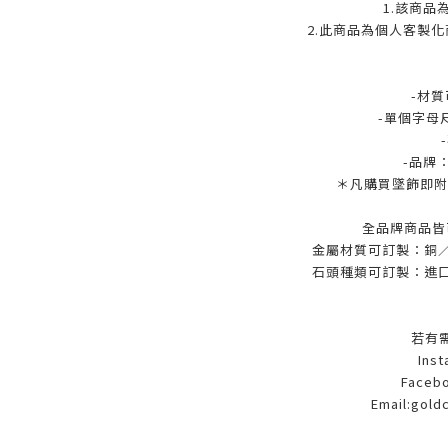
1.該商品
2.此商品為個人客製
-材質
-單個字母尺
-品牌
＊凡購買墜飾即附贈
全品牌商品皆
金屬材質可訂製：銅／9
石頭種類可訂製：進口
若有
Ins
Facebo
Email:gold