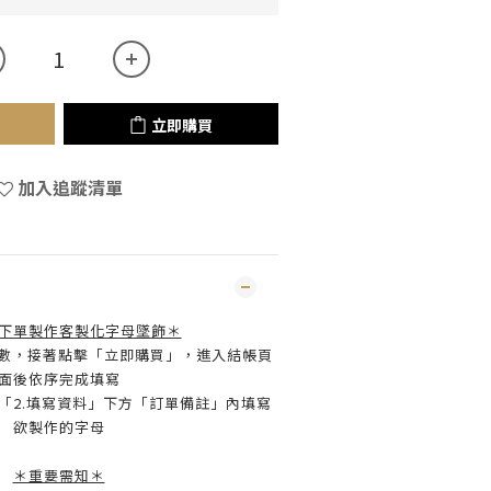
立即購買
加入追蹤清單
下單製作客製化字母墜飾＊
字數，接著點擊「立即購買」，進入結帳頁
面後依序完成填寫
面「2.填寫資料」下方「訂單備註」內填寫
欲製作的字母
＊重要需知＊