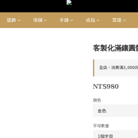
墜飾
項鍊
手鍊
戒指
耳環
客製化滿鑲圓
全店，消費滿3,000
NT$980
顏色
字母數量