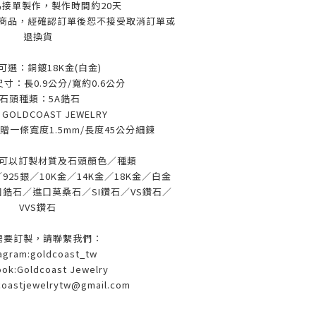
為接單製作，製作時間約20天
化商品，經確認訂單後恕不接受取消訂單或
退換貨
可選：銅鍍18K金(白金)
寸：長0.9公分/寬約0.6公分
-石頭種類：5A鋯石
：
GOLDCOAST JEWELRY
一條寬度1.5mm/長度45公分細鍊
可以訂製材質及石頭顏色／種類
25銀／10K金／14K金／18K金／白金
鋯石／進口莫桑石／SI鑽石／VS鑽石／
VVS鑽石
需要訂製，請聯繫我們：
tagram:goldcoast_tw
ok:Goldcoast Jewelry
coastjewelrytw@gmail.com