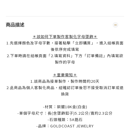
商品描述
＊該如何下單製作客製化字母墜飾＊
1.先選擇顏色及字母字數，接著點擊「立即購買」，進入結帳頁面
後依序完成填寫
2.下單時請在結帳頁面「2.填寫資料」下方「訂單備註」內填寫欲
製作的字母
＊重要需知＊
1.該商品為接單製作，製作時間約20天
2.此商品為個人客製化商品，經確認訂單後恕不接受取消訂單或退
換貨
-材質：銅鍍18K金(白金
)
-單個字母尺寸：長(含墜飾釦子)5.2公分/寬約2.3公分
-石頭種類：5A鋯石
-品牌：
GOLDCOAST JEWELRY