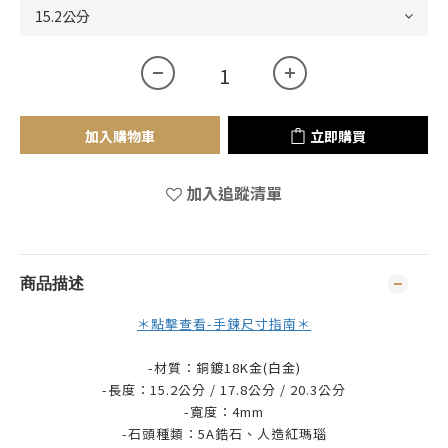
加入購物車
立即購買
加入追蹤清單
商品描述
＊點擊查看-手鍊尺寸指南＊
-材質：銅鍍18K金(白金)
-長度：15.2公分 /
17.8公分 / 20.3公分
-寬度：4mm
-石頭種類：5A鋯石、人造紅瑪瑙