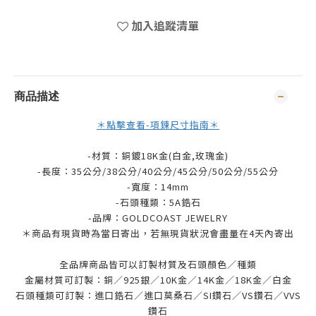
加入追蹤清單
商品描述
＊點擊查看-項鍊尺寸指南＊
-材質：銅鍍18K金(白金,玫瑰金)
-長度：35公分/38公分/
40公分/45公分/50公分/55公分
-寬度：14mm
-石頭種類：5A鋯石
-品牌：
GOLDCOAST JEWELRY
＊商品有現貨時為當日寄出，若無現貨狀況會盡量在4天內寄出
全品牌商品皆可以訂製材質及石頭顏色／種類
金屬材質可訂製：銅／925銀／10K金／14K金／18K金／白金
石頭種類可訂製：進口鋯石／進口莫桑石／SI鑽石／VS鑽石／VVS
鑽石