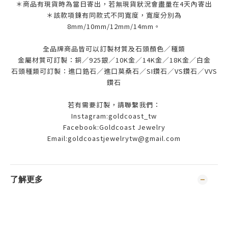
＊商品有現貨時為當日寄出，若無現貨狀況會盡量在4天內寄出
＊該款項鍊有同款式不同寬度，寬度分別為
8mm/10mm/12mm/14mm。
全品牌商品皆可以訂製材質及石頭顏色／種類
金屬材質可訂製：銅／925銀／10K金／14K金／18K金／白金
石頭種類可訂製：進口鋯石／進口莫桑石／SI鑽石／VS鑽石／VVS
鑽石
若有需要訂製，請聯繫我們：
Instagram:goldcoast_tw
Facebook:Goldcoast Jewelry
Email:goldcoastjewelrytw@gmail.com
了解更多