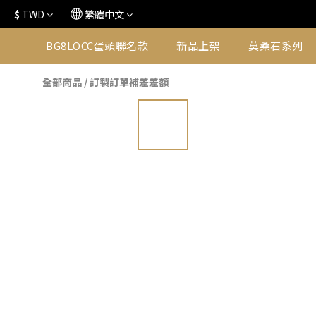
$
TWD
繁體中文
BG8LOCC蛋頭聯名款
新品上架
莫桑石系列
全部商品
/
訂製訂單補差差額