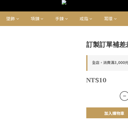
墜飾
項鍊
手鍊
戒指
耳環
訂製訂單補差
全店，消費滿3,000
NT$10
加入購物車