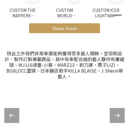
CUSTOM THE
CUSTOM
CUSTOM ICED
RAPPERS2
WORLD
LIGHTNING
CHAMPIONSHI
CHAMPION
MARZ23
P RING
BOXER
PENDANT
Show more
PENDANT
除此之外我們非常幸運能夠獲得眾多藝人親睞，並協助設
計、製作訂製專屬飾品，其中有幸配合過的藝人夥伴有婁峻
碩、MJ116頑童-小春、MARZ23、剃刀蔣、栗子LIZI、
BG8LOCC蛋頭、日本饒舌歌手KILLA BLAISE、J Sheon等
藝人。