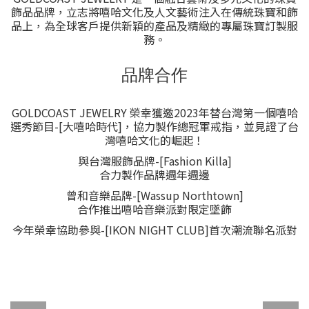
飾品品牌，立志將嘻哈文化及人文藝術注入在傳統珠寶和飾
品上，為全球客戶提供新穎的產品及精緻的專屬珠寶訂製服
務。
品牌合作
GOLDCOAST JEWELRY 榮幸獲邀2023年替台灣第一個嘻哈
選秀節目-[大嘻哈時代]，協力製作總冠軍戒指，並見證了台
灣嘻哈文化的崛起！
與台灣服飾品牌-[Fashion Killa]
合力製作品牌週年週邊
曾和音樂品牌-[Wassup Northtown]
合作推出嘻哈音樂派對限定墜飾
今年榮幸協助參與-[IKON NIGHT CLUB]首次潮流聯名派對